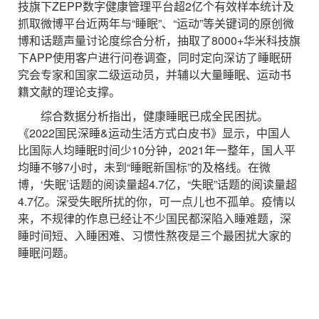
技旗下ZEPP数字健康管理平台超2亿个有效样本统计及
抓取微博平台近两年与“睡眠”、“运动”等关键词的原创微
博和话题声量讨论度综合分析，抽取了8000+华米科技旗
下APP使用客户进行问卷调查，同时定向深访了睡眠研
究会专家和国家二级运动员，并辅以大量睡眠、运动书
籍文献的理论支撑。
综合数据分析指出，健康睡眠已成全民困扰。
《2022国民深睡&运动生活方式白皮书》显示，中国人
比国际人均睡眠时间少10分钟，2021年一整年，国人平
均睡不够7小时，未到“睡眠新国标”的及格线。在微
博，‘失眠’话题的阅读量超4.7亿，“失眠”话题的阅读量超
4.7亿。深受失眠所扰的你，可一点儿也不孤单。疫情以
来，不规律的作息已经让不少国民都深陷入睡难题，深
睡时间短、入睡困难、习惯性熬夜是三个最困扰大家的
睡眠问题。