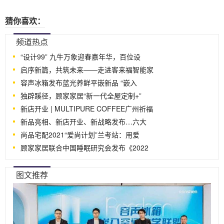
猜你喜欢：
...
频道热点
“设计99” 九牛万象迎春嘉年华，百位设
启序新篇，共筑未来——走进客来福智能家
容声冰箱发布蓝光养鲜平嵌新品 “嵌入
独辟蹊径，顾家家居“新一代全屋定制+”
新店开业 | MULTIPURE COFFEE广州祈福
新品亮相、新店开业、新战略发布…六大
​尚品宅配2021“爱尚计划”兰考站：用爱
顾家家居联合中国睡眠研究会发布《2022
图文推荐