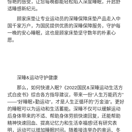
惊艳的感受，让您每晚都能轻松陷入深度睡眠，开启舒
适睡感新纪元。
顾家床垫让专业运动员的深睡保障床垫产品走入中
国千家万户，为国民提供优质的深睡保障服务，守护每
一晚的安心睡眠，这也是顾家床垫坚守数年的朴素心
愿。
深睡&运动守护健康
那么，如何快速入眠?《2022国民&深睡运动生活方
式白皮书》综合各方指导建议，带来一份“人生万能药方”
——“好睡眠+勤运动”，才是人生正循环的“万金油”。更好
的睡眠可以为运动和生活蓄能。深睡不仅可以缓解运动
后身体带来的不适、帮助身体劳损快速回复，还能帮助
精神快速回血、提高记忆力和生活幸福感!还有研究表
明，运动可以增加睡眠时间。随着接连举办的奥运、冬