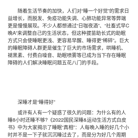
随着生活节奏的加快，人们对“睡一个好觉”的需求日
益增长，而脱发、免疫功能失调、心肺功能异常等弊端
更是慢慢展现。不少人都想通过“日咖夜酒”、“社畜式早C
晚A”来调整自己的生活状态，但这种拔苗助长式的助眠
方式只会使睡眠更浅、更容易早醒、睡得更“稀碎”。巨大
的睡眠障碍人群更是催生了巨大的市场需求，哄睡机、
褪黑素、付费白噪音、助眠喷雾等已成为当下存在睡眠
障碍的人们解决睡眠问题五花八门的手段。
深睡才是“睡得好”
或许有人有一个疑惑了很久的问题：为什么有的人
睡8小时还睡不够?《2022国民深睡&运动生活方式白皮
书》中为大家揭示了睡眠“真相”：人每晚入睡的好几个小
时并不是一下子就沉沉睡过去了，而是分为好几个周期