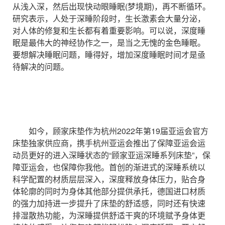
从浅入深，然后出现快动眼睡眠(梦境期)，再不断循环。
研究表示，人处于深睡阶段时，生长激素会大量分泌，
对人体的修复和生长都有着重要影响。可以说，深度睡
眠是最伟大的神经协作之一，是当之无愧的金色睡眠。
要想解决睡眠问题，睡得好，增加深度睡眠时间才是亟
待解决的问题。
如今，顾家床垫作为杭州2022年第19届亚运会官方
床垫独家供应商，携手杭州亚运会推出了保障亚运会运
动员更好的进入深睡状态的“顾家亚运深睡系列床垫”，保
障亚运会，也保障你我他。首创的渐进式的深睡系统以
科学配置的材质层层深入，深度释放身体压力，贴合身
体轮廓的同时为身体其他部分提供承托，德国进口材质
的强力加持进一步提升了床垫的舒适感，同时还有快速
排湿散热功能，为深睡提供舒适干爽的环境赋予身体更