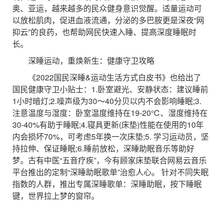
奥、亚运，越来越多的民众健身意识觉醒。适量运动可
以放松肌肉，促进血液流通，分泌的多巴胺更是深夜“网
抑云”的良药，也帮助网民快速入睡、提高深度睡眠时
长。
深睡运动，重焕新生：健康守卫攻略
《2022国民深睡&运动生活方式白皮书》也给出了
国民健康守卫小贴士：1.卧室避光、安静状态：建议睡前
1小时暗灯;2.噪声级为30～40分贝以内不会影响睡眠;3.
注意温度与湿度：卧室温度维持在19-20℃、湿度维持在
30-40%有助于睡眠;4.寝具更新(床垫)性能在使用的10年
内会损坏70%，可考虑5年换一次床垫;5. 学习运动员，坚
持拉伸、保证睡眠;6.睡前放松，深睡助眠音乐等助好
梦。古有中医“五音疗疾”，今有顾家床垫联合网易云音乐
平台推出的定制“深睡助眠歌单”治愈人心。 针对不同失眠
指数的人群，推出专属深睡歌单：深睡助眠，按下睡眠
键，世界拉上梦的窗帘。