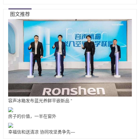
图文推荐
容声冰箱发布蓝光养鲜平嵌新品 “
房子的价值，一半在窗外
幸福信和送清凉 协同攻坚勇争先—